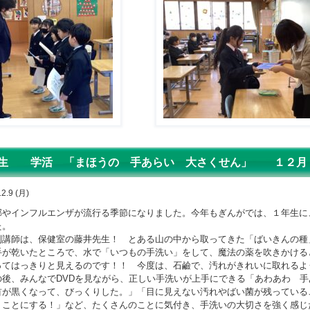
生 学活 「まほうの 手あらい 大さくせん」 １２月
2.9 (月)
やインフルエンザが流行る季節になりました。今年もぎんがでは、１年生に
た。
講師は、保健室の藤井先生！ とある山の中から取ってきた「ばいきんの種
手が乾いたところで、水で「いつもの手洗い」をして、魔法の薬を吹きかける
ってはっきりと見えるのです！！ 今度は、石鹼で、汚れがきれいに取れるよ
後、みんなで
DVD
を見ながら、正しい手洗いが上手にできる「あわあわ 手
首が黒くなって、びっくりした。」「目に見えない汚れやばい菌が残っている
うことにする！」など、たくさんのことに気付き、手洗いの大切さを強く感じ