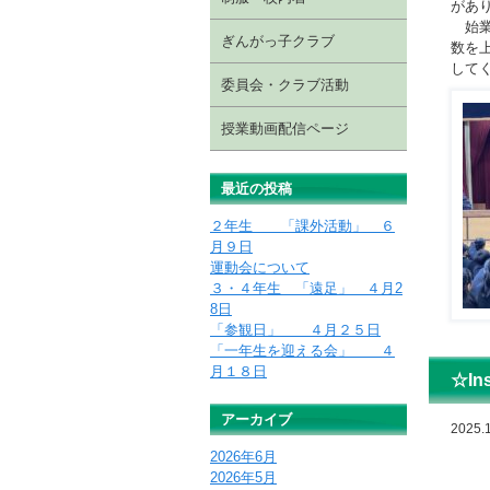
があ
始業
ぎんがっ子クラブ
数を
して
委員会・クラブ活動
授業動画配信ページ
最近の投稿
２年生 「課外活動」 ６
月９日
運動会について
３・４年生 「遠足」 ４月2
8日
「参観日」 ４月２５日
「一年生を迎える会」 ４
月１８日
☆I
アーカイブ
2025.1
2026年6月
2026年5月