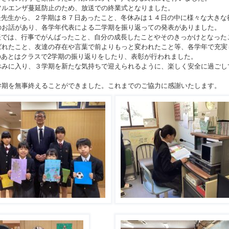
フルエンザ蔓延防止のため、放送での終業式となりました。
先生から、２学期は８７日あったこと、冬休みは１４日の中に様々な大きな
のお話があり、各学年代表による二学期を振り返っての発表がありました。
では、行事でがんばったこと、自分の成長したことやそのきっかけとなった
ばれたこと、友達の存在や言葉で前よりもっと変われたこと等、各学年で充実
あとはクラスで
2
学期の振り返りをしたり、表彰が行われました。
みに入り、３学期を新たな気持ちで迎えられるように、楽しく安全に過ごし
期を無事終えることができました。これまでのご協力に感謝いたします。