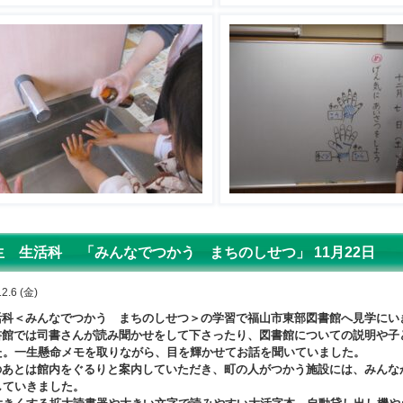
生 生活科 「みんなでつかう まちのしせつ」 11月22日
2.6 (金)
科＜みんなでつかう まちのしせつ＞の学習で福山市東部図書館へ見学にい
館では司書さんが読み聞かせをして下さったり、図書館についての説明や子
た。一生懸命メモを取りながら、目を輝かせてお話を聞いていました。
あとは館内をぐるりと案内していただき、町の人がつかう施設には、みんな
していきました。