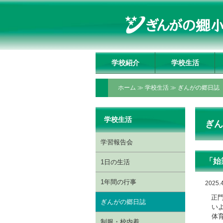
学校紹介
学校生活
学校長挨拶
理事長挨拶
教育方針・教育目標
教育の特色
いじめ防止基本方針
施設の紹介
アクセスマップ
学習報告会
1日の生活
1年間の行事
ぎんがの郷日誌
制服・校内着
ぎんがっ子クラブ
委員会・クラブ活動
授業動画配信ページ
ホーム
≫
学校生活
≫
ぎんがの郷日誌
学校生活
ぎん
学習報告会
「始
1日の生活
1年間の行事
2025.4
正門
ぎんがの郷日誌
いよ
体育
制服・校内着