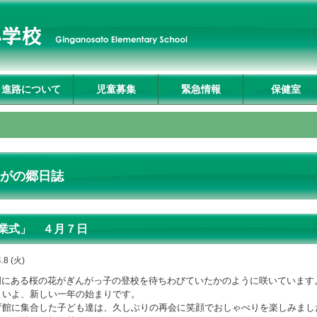
進路について
児童募集
緊急情報
保健室
入試説明会及び学校
募集要項
転入生募集要項
入試Q&A
資料請求・お問合せ
プライバシーポリシ
見学
ー
がの郷日誌
業式」 ４月７日
.8 (火)
にある桜の花がぎんがっ子の登校を待ちわびていたかのように咲いています
いよ、新しい一年の始まりです。
館に集合した子ども達は、久しぶりの再会に笑顔でおしゃべりを楽しみまし