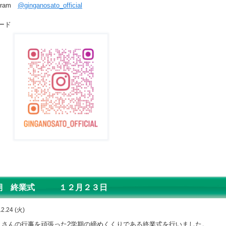
agram
@ginganosato_official
ード
期 終業式 １２月２３日
12.24 (火)
さんの行事を頑張った
2
学期の締めくくりである終業式を行いました。