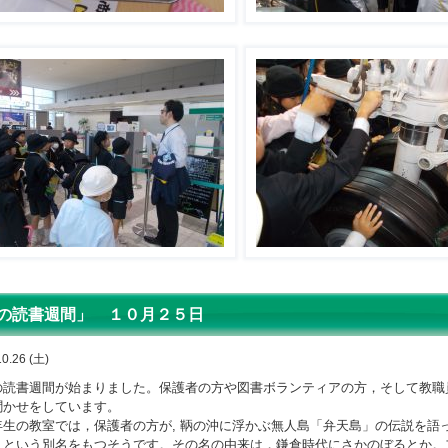
の読書週間」 １０月２５日
10.26 (土)
読書週間が始まりました。保護者の方や図書ボランティアの方，そして教職
聞かせをしています。
生の教室では，保護者の方が
,
鞆の沖に浮かぶ無人島「弁天島」の伝説を語
」という別名をもつそうです。その名の由来は，鎌倉時代にさかのぼるとか。