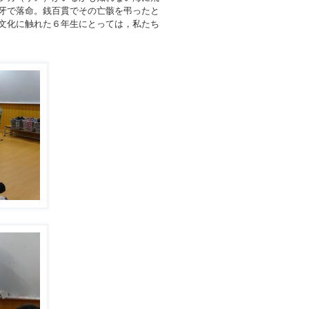
牙で落命。銭百貫でその亡骸を弔ったと
文化に触れた６年生にとっては，私たち