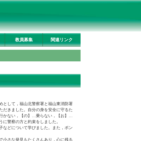
教員募集
関連リンク
めとして，福山北警察署と福山東消防署
ただきました。自分の身を安全に守るた
行かない，【
の】
…乗らない，【
お】
…
うに警察の方と約束をしました。
子などについて学びました。また，ポン
で小さな発見もたくさんあり，心に残る