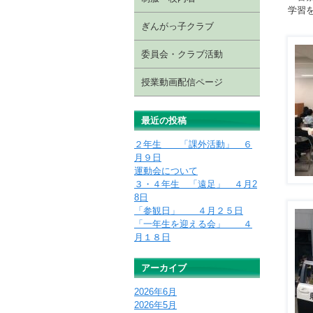
学習
ぎんがっ子クラブ
委員会・クラブ活動
授業動画配信ページ
最近の投稿
２年生 「課外活動」 ６
月９日
運動会について
３・４年生 「遠足」 ４月2
8日
「参観日」 ４月２５日
「一年生を迎える会」 ４
月１８日
アーカイブ
2026年6月
2026年5月