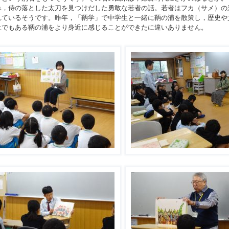
み，侍の落とした太刀を見つけだした勇敢な若者の話。若者はフカ（サメ）の
れているそうです。昨年，「鞆学」で中学生と一緒に鞆の浦を散策し，歴史や
土でもある鞆の浦をより身近に感じることができたに違いありません。