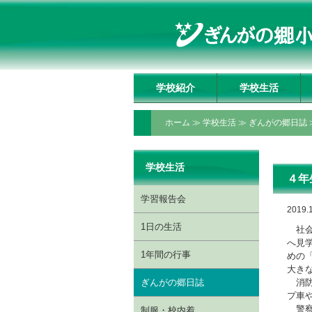
学校紹介
学校生活
学校長挨拶
理事長挨拶
教育方針・教育目標
教育の特色
いじめ防止基本方針
施設の紹介
アクセスマップ
学習報告会
1日の生活
1年間の行事
ぎんがの郷日誌
制服・校内着
ぎんがっ子クラブ
委員会・クラブ活動
授業動画配信ページ
ホーム
≫
学校生活
≫
ぎんがの郷日誌
学校生活
４年
学習報告会
2019.
1日の生活
社会
へ見
1年間の行事
めの
大き
ぎんがの郷日誌
消防
プ車
警察
制服・校内着