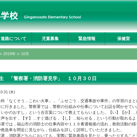
進路について
児童募集
緊急情報
保健室
入試説明会及び学校
募集要項
転入生募集要項
入試Q&A
資料請求・お問合せ
プライバシーポリシ
≫
2019年
≫ 10月
見学
ー
生 「警察署・消防署見学」 １０月３０日
10.31 (木)
科「なくそう，こわい火事」，「ふせごう，交通事故や事件」の学習のまと
学に行きました。警察署では，警察の仕組みや仕事についてお話を聞かせてい
「いかのおすし」という合言葉について教えてもらいました。【
い】【
か】
…
な声を出す，【
す】
…すぐ逃げる，【
し】
…知らせる，という行動が取れるよ
署では，福山市の消防士の仕事内容や１１９番通報後の流れ，救助活動の様
や救急車を間近に見ながら，仕組みを詳しく説明していただきました。
署，消防署どちらにおいても，実際に緊急車両を見たり，乗ったりすること