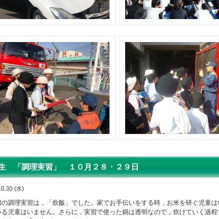
生 「調理実習」 １０月２８・２９日
10.30 (水)
の調理実習は，「炊飯」でした。家でお手伝いをする時，お米を研ぐ児童は
いる児童はいません。さらに，実習で使った鍋は透明なので，炊けていく過程