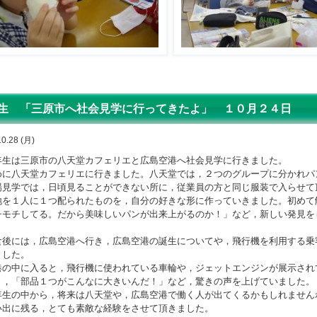
生 「三原市へ社会見学に行ってきたよ」 １０月２４日
10.28 (月)
生は三原市の八天堂カフェリエと広島空港へ社会見学に行きました。
に八天堂カフェリエに行きました。八天堂では，２つのグループに分かれパ
見学では，日頃見ることができない所に，従業員の方と同じ服装で入らせて
地を１人に１つ配られたものを，自分の好きな形に作っていきました。初めて
チモチしてる。だから美味しいパンが出来上がるのか！」など，新しい発見を
後には，広島空港へ行き，広島空港の誕生についてや，飛行機を利用する乗
ました。
の中に入ると，飛行機に使われている車輪や，ジェットエンジンが展示され
」，「部品１つがこんなに大きいんだ！」など，驚きの声を上げていました。
生の中から，将来は八天堂や，広島空港で働く人が出てくるかもしれません
出に残る，とても素敵な経験をさせて頂きました。