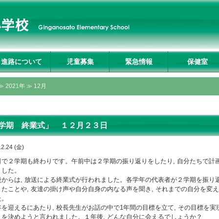
進路について
児童募集
緊急情報
保健室
入試説明会及び学校
募集要項
転入生募集要項
入試Q&A
資料請求・お問合せ
プライバシーポリシ
≫
2021年
≫ 12月
見学
ー
学期 終業式」 １２月２３日
12.24 (金)
で２学期も終わりです。午前中は２学期の振り返りをしたり, 自分たちで計
ました。
からは, 放送による終業式が行われました。各学年の代表者が２学期を振り
きたことや, 友達の掛け声や自分自身の内なる声を聞き, それまでの自分を変
た。
を迎えるにあたり, 校長先生がお話の中で1年間の目標を立て, その目標を
」を決めようと言われました。１年後, どんな自分に会えるでしょうか？