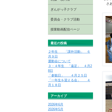
さあ
ぎんがっ子クラブ
委員会・クラブ活動
授業動画配信ページ
最近の投稿
２年生 「課外活動」 ６
月９日
運動会について
３・４年生 「遠足」 ４月2
8日
「参観日」 ４月２５日
「一年生を迎える会」 ４
月１８日
アーカイブ
2026年6月
2026年5月