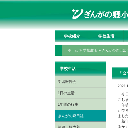
学校紹介
学校生活
学校長挨拶
理事長挨拶
教育方針・教育目標
教育の特色
いじめ防止基本方針
施設の紹介
アクセスマップ
学習報告会
1日の生活
1年間の行事
ぎんがの郷日誌
制服・校内着
ぎんがっ子クラブ
委員会・クラブ活動
授業動画配信ページ
ホーム
≫
学校生活
≫
ぎんがの郷日誌
学校生活
「２
学習報告会
2021.
1日の生活
今日
ごし
1年間の行事
午後
がで
ぎんがの郷日誌
まし
新年
るか
制服・校内着