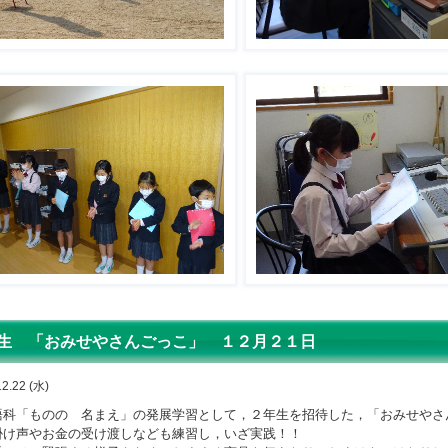
生 「おみせやさんごっこ」 １２月２１日
12.22 (水)
科「ものの 名まえ」の発展学習として，２年生を招待した，「おみせやさ
掛け声やお金の受け渡しなども練習し，いざ実践！！