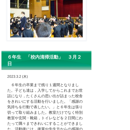
６年生 「校内清掃活動」 ３月２
日
2023.3.2 (木)
６年生の卒業まで残り１週間となりまし
た。子ども達は，入学してからこれまでお世
話になり，たくさんの思い出が詰まった校舎
をきれいにする活動を行いました。「感謝の
気持ちを行動で表したい。」と６年生は張り
切って取り組みました。教室だけでなく特別
教室や玄関・靴箱，トイレなどを２日間にわ
たって隅々まできれいにすることができまし
た。活動後には，後輩や先生方からの感謝の