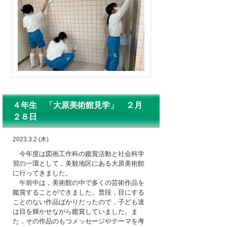
４年生 「大原美術館見学」 ２月
２８日
2023.3.2 (木)
今年度は図画工作科の鑑賞活動と社会科学
習の一環として，美観地区にある大原美術館
に行ってきました。
午前中は，美術館の中で多くの芸術作品を
鑑賞することができました。普段，目にする
ことのない作品ばかりだったので，子ども達
は目を輝かせながら鑑賞していました。ま
た，その作品のもつメッセージやテーマを考