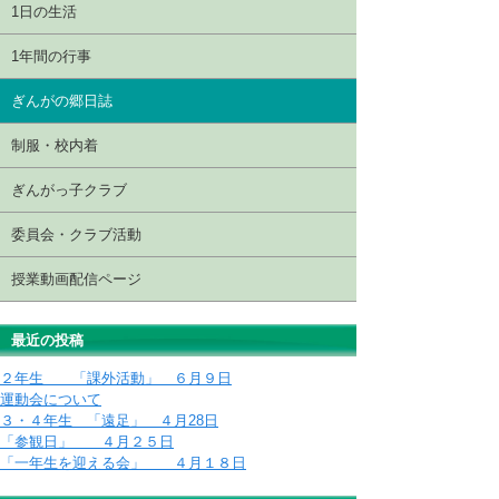
1日の生活
1年間の行事
ぎんがの郷日誌
制服・校内着
ぎんがっ子クラブ
委員会・クラブ活動
授業動画配信ページ
最近の投稿
２年生 「課外活動」 ６月９日
運動会について
３・４年生 「遠足」 ４月28日
「参観日」 ４月２５日
「一年生を迎える会」 ４月１８日