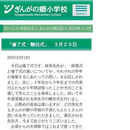
ホーム
≫
学校生活
≫
ぎんがの郷日誌
≫
2023年
≫ 3月
「修了式・離任式」 ３月２０日
2023.3.20 (月)
今日は修了式です。校長先生が，「終業式
と修了式の違いについてや，それぞれの学年
が進級するにあたっての思い」をお話しされ
ました。次に，１年生から５年生までの代表
の人たちが１年間頑張ったことやそのことを
通して学んだことを発表しました。続いて今
年度退職される先生方の離任式を行いまし
た。お勤めの長短は違いますが，どの先生方
もぎんがの郷小学校の子供たちとたくさんの
思い出を作っていただきました。退任される
先生方，今までありがとうございました。
お昼からの大掃除ではこれまで使ってきた