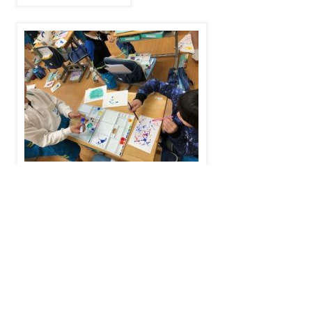
1
2
次の5件へ
学校生活
学習報告会
1日の生活