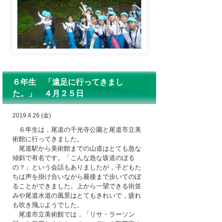
６年生 「遠足に行ってきまし
た。」 ４月２５日
2019.4.26 (金)
６年生は，尾道の千光寺公園と尾道市立美
術館に行ってきました。
尾道駅から美術館までの山道はとても急な
傾斜で有名です。「こんな急な坂道のぼる
の？」という会話もありましたが，子どもた
ちは声を掛け合いながら最後まで歩いてのぼ
ることができました。上から一望できる街並
みや尾道水道の風景はとてもきれいで，疲れ
も吹き飛ぶようでした。
尾道市立美術館では，「リサ・ラーソン