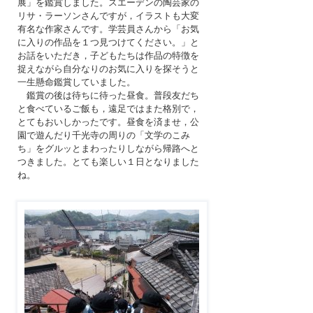
展」を鑑賞しました。スエーデンの陶芸家の
リサ・ラーソンさんですが，イラストも大変
有名な作家さんです。学芸員さんから「お気
に入りの作品を１つ見つけてください。」と
お話をいただき，子どもたちは作品の特徴を
捉えながら自分なりのお気に入りを探そうと
一生懸命鑑賞していました。
鑑賞の後は待ちに待った昼食。普段友だち
と食べているご飯も，遠足ではまた格別で，
とてもおいしかったです。昼食を済ませ，公
園で遊んだり千光寺の周りの「文学のこみ
ち」をグルッとまわったりしながら帰路へと
つきました。とても楽しい１日となりました
ね。