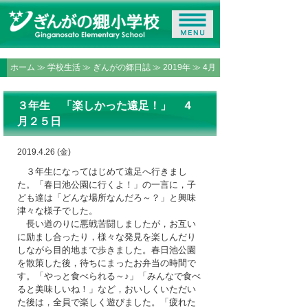
ホーム
≫
学校生活
≫
ぎんがの郷日誌
≫
2019年
≫ 4月
３年生 「楽しかった遠足！」 ４
月２５日
2019.4.26 (金)
３年生になってはじめて遠足へ行きまし
た。「春日池公園に行くよ！」の一言に，子
ども達は「どんな場所なんだろ～？」と興味
津々な様子でした。
長い道のりに悪戦苦闘しましたが，お互い
に励まし合ったり，様々な発見を楽しんだり
しながら目的地まで歩きました。春日池公園
を散策した後，待ちにまったお弁当の時間で
す。「やっと食べられる～♪」「みんなで食べ
ると美味しいね！」など，おいしくいただい
た後は，全員で楽しく遊びました。「疲れた