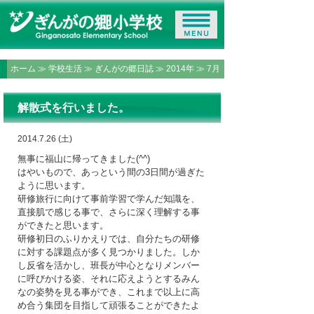
ホーム
≫
学校生活
≫
ぎんがの郷日誌
≫
2014年
≫ 7月
解散式を行いました。
2014.7.26 (土)
無事に福山に帰ってきました(^^)
はやいもので、あっという間の3日間が過ぎた
ように思います。
研修旅行に向けて事前学習で学んだ知識を、
直接肌で感じる事で、さらに深く理解する事
ができたと思います。
研修初日のふりかえりでは、自分たちの研修
に対する課題点が多く見つかりました。しか
し反省を活かし、班長が中心となりメンバー
に呼びかける姿、それに応えようとするみん
なの姿勢を見る事ができ、これまで以上に高
め合う集団を目指して頑張ることができたよ