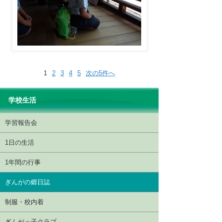
1
2
3
4
5
次の5件へ
学校生活
学習報告会
1日の生活
1年間の行事
ぎんがの郷日誌
制服・校内着
ぎんがっ子クラブ