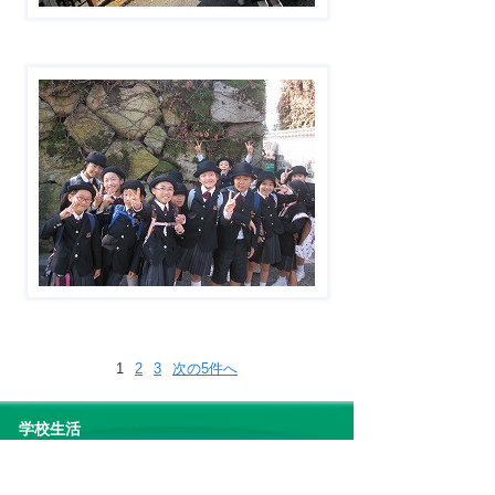
1
2
3
次の5件へ
学校生活
学習報告会