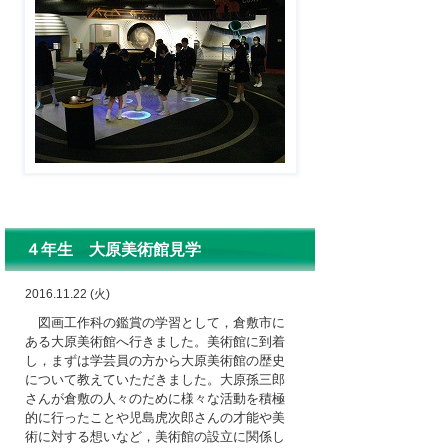
４年生 大原美術館見学
2016.11.22 (火)
図画工作科の鑑賞の学習として，倉敷市に
ある大原美術館へ行きました。美術館に到着
し，まずは学芸員の方から大原美術館の歴史
について教えていただきました。大原孫三郎
さんが倉敷の人々のために様々な活動を積極
的に行ったことや児島虎次郎さんの才能や美
術に対する想いなど，美術館の設立に関係し