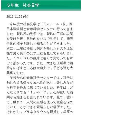
５年生 社会見学
2016.11.25 (金)
今年度の社会見学は
JFE
スチール（株）西
日本製鉄所と倉敷科学センターに行ってきま
した。製鉄所の見学では，製鉄の工程の説明
を受けた後，敷地内をバスで見学して，施設
全体の様子を詳しく知ることができました。
次に，工場に移動し鋼片を熱したものを圧延
機で薄く長くのばす工程も見せてもらいまし
た。１２００℃の鋼片は遠くで見ていてもす
ごく熱かったです。また，大きな圧延機で鋼
片をのばすところは大迫力で，子ども達も大
興奮でした。
午後からの倉敷科学センターでは，科学に
触れ合える様々な展示物があり，楽しみなが
ら科学を身近に感じていました。科学は，ど
んなときでも「！」や「？」と心が動いた瞬
間から始まると言われています。見て，聴い
て，触れて，人間の五感を使って観察を深め
ていくことができる素晴らしい場所でした。
それから，プラネタリウムを鑑賞し，星座の