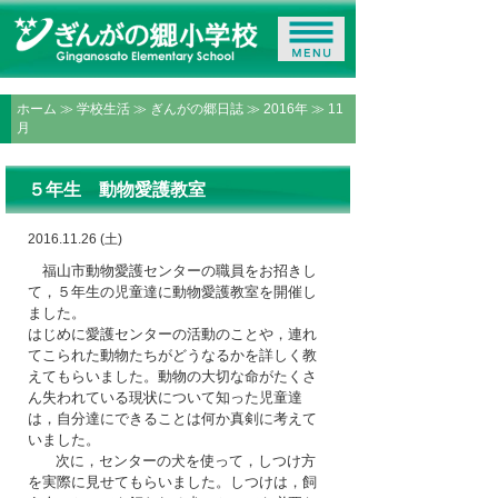
ホーム
≫
学校生活
≫
ぎんがの郷日誌
≫
2016年
≫ 11
月
５年生 動物愛護教室
2016.11.26 (土)
福山市動物愛護センターの職員をお招きし
て，５年生の児童達に動物愛護教室を開催し
ました。
はじめに愛護センターの活動のことや，連れ
てこられた動物たちがどうなるかを詳しく教
えてもらいました。動物の大切な命がたくさ
ん失われている現状について知った児童達
は，自分達にできることは何か真剣に考えて
いました。
次に，センターの犬を使って，しつけ方
を実際に見せてもらいました。しつけは，飼