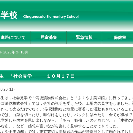
進路について
児童募集
緊急情報
保健室
入試説明会及び学校
募集要項
転入生募集要項
入試Q&A
資料請求・お問合せ
プライバシーポリシ
≫
2025年
≫ 10月
見学
ー
生 「社会見学」 １０月１７日
10.26 (日)
生は，社会見学で「備後漬物株式会社」と「ふくやま美術館」に行ってきま
ンゴ漬物株式会社」では，会社の説明を受けた後、工場内の見学をしました。
を作って売るだけでなく、清掃活動など地元に密着した活動もされていること
学では、白菜を切ったり、味付けをしたり、パックに詰めたり、全てが機械で
に学習した内容を思い出しながら、「あっ、勉強したのと同じだ。」「本物の
いなあ。」など、感想を言いながら楽しく見学することができました。
くやま美術館」では，東京芸術大学所蔵の作品が特別展として飾られており