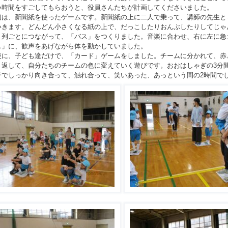
い時間をすごしてもらおうと、役員さんたちが計画してくださいました。
は、新聞紙を使ったゲームです。新聞紙の上に二人で乗って、講師の先生と
いきます。どんどん小さくなる紙の上で、だっこしたりおんぶしたりしてじゃ
、列ごとにつながって、「バス」をつくりました。音楽に合わせ、右に左に急
ス」に、歓声をあげながら体を動かしていました。
に、子ども達だけで、「カード」ゲームをしました。チームに分かれて、赤
り返して、自分たちのチームの色に変えていく遊びです。おおはしゃぎの
3
分
でしっかり向き合って、触れ合って、笑いあった、あっという間の
2
時間で