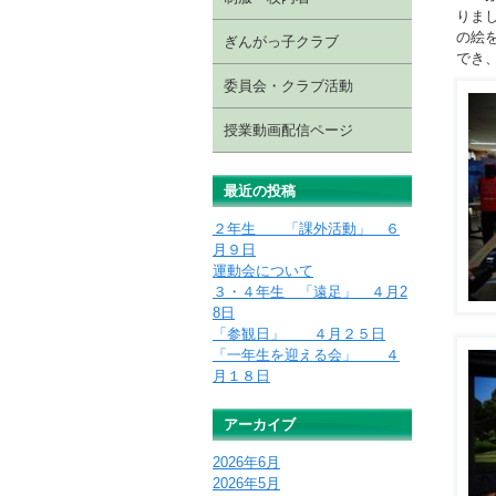
りま
の絵
ぎんがっ子クラブ
でき
委員会・クラブ活動
授業動画配信ページ
最近の投稿
２年生 「課外活動」 ６
月９日
運動会について
３・４年生 「遠足」 ４月2
8日
「参観日」 ４月２５日
「一年生を迎える会」 ４
月１８日
アーカイブ
2026年6月
2026年5月