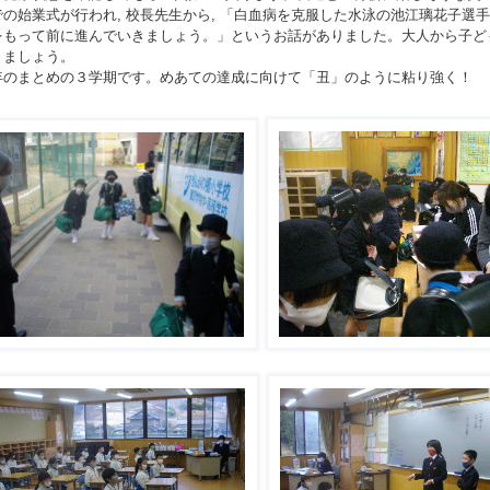
の始業式が行われ, 校長先生から, 「白血病を克服した水泳の池江璃花子選手の
をもって前に進んでいきましょう。」というお話がありました。大人から子ど
きましょう。
のまとめの３学期です。めあての達成に向けて「丑」のように粘り強く！