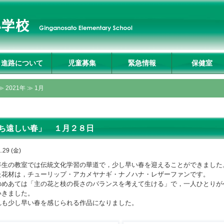
進路について
児童募集
緊急情報
保健室
入試説明会及び学校
募集要項
転入生募集要項
入試Q&A
資料請求・お問合せ
プライバシーポリシ
≫
2021年
≫ 1月
見学
ー
ち遠しい春」 １月２８日
.29 (金)
生の教室では伝統文化学習の華道で，少し早い春を迎えることができました
た花材は，チューリップ・アカメヤナギ・ナノハナ・レザーファンです。
のめあては「主の花と枝の長さのバランスを考えて生ける」で，一人ひとりが
いきました。
も少し早い春を感じられる作品になりました。