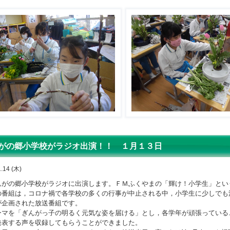
がの郷小学校がラジオ出演！！ １月１３日
.14 (木)
がの郷小学校がラジオに出演します。ＦＭふくやまの「輝け！小学生」とい
番組は，コロナ禍で各学校の多くの行事が中止される中，小学生に少しでも
が企画された放送番組です。
マを「ぎんがっ子の明るく元気な姿を届ける」とし，各学年が頑張っている
発表する声を収録してもらうことができました。