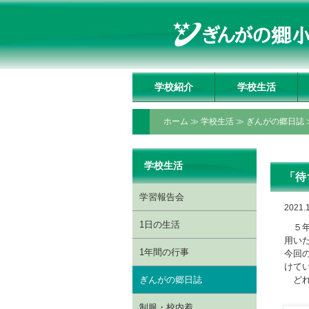
学校紹介
学校生活
学校長挨拶
理事長挨拶
教育方針・教育目標
教育の特色
いじめ防止基本方針
施設の紹介
アクセスマップ
学習報告会
1日の生活
1年間の行事
ぎんがの郷日誌
制服・校内着
ぎんがっ子クラブ
委員会・クラブ活動
授業動画配信ページ
ホーム
≫
学校生活
≫
ぎんがの郷日誌
学校生活
「待
学習報告会
2021.1
1日の生活
５年
用い
1年間の行事
今回
けて
ぎんがの郷日誌
どれ
制服・校内着