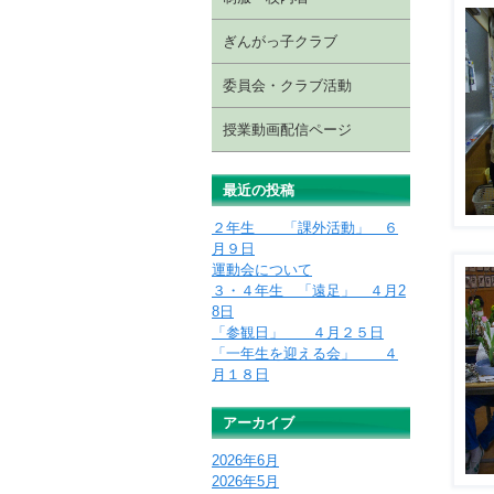
ぎんがっ子クラブ
委員会・クラブ活動
授業動画配信ページ
最近の投稿
２年生 「課外活動」 ６
月９日
運動会について
３・４年生 「遠足」 ４月2
8日
「参観日」 ４月２５日
「一年生を迎える会」 ４
月１８日
アーカイブ
2026年6月
2026年5月