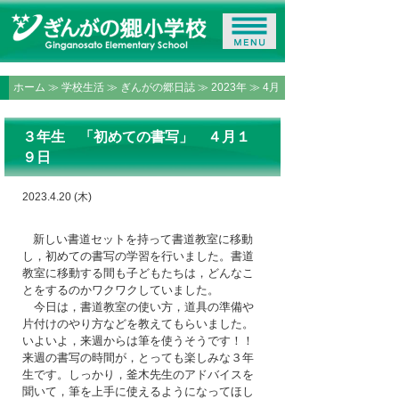
ホーム
≫
学校生活
≫
ぎんがの郷日誌
≫
2023年
≫ 4月
３年生 「初めての書写」 ４月１
９日
2023.4.20 (木)
新しい書道セットを持って書道教室に移動
し，初めての書写の学習を行いました。書道
教室に移動する間も子どもたちは，どんなこ
とをするのかワクワクしていました。
今日は，書道教室の使い方，道具の準備や
片付けのやり方などを教えてもらいました。
いよいよ，来週からは筆を使うそうです！！
来週の書写の時間が，とっても楽しみな３年
生です。しっかり，釜木先生のアドバイスを
聞いて，筆を上手に使えるようになってほし