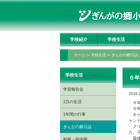
学校紹介
学校生活
学校長挨拶
理事長挨拶
教育方針・教育目標
教育の特色
いじめ防止基本方針
施設の紹介
アクセスマップ
学習報告会
1日の生活
1年間の行事
ぎんがの郷日誌
制服・校内着
ぎんがっ子クラブ
委員会・クラブ活動
授業動画配信ページ
ホーム
≫
学校生活
≫
ぎんがの郷日誌
学校生活
６年
学習報告会
2018.
1日の生活
６年
今年
1年間の行事
キャ
ャン
クリ
ぎんがの郷日誌
た。
最後
制服・校内着