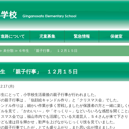
進路について
児童募集
緊急情報
保健室
入試説明会及び学校
募集要項
転入生募集要項
入試Q&A
資料請求・お問合せ
プライバシーポリシ
≫
未分類
≫ ６年生 「親子行事」 １２月１５日
見学
ー
生 「親子行事」 １２月１５日
12.17 (月)
生にとって，小学校生活最後の親子行事が行われました。
の親子行事は，「似顔絵キャンドル作り」と「クリスマス会」でした。
ンドル作りは，細かい作業が多く苦戦しましたが保護者の方と一緒に楽しく
ドルを見て，「かわいい～」や「そっくり～」などいろいろな感想を聞くこと
スマス会では，福山市内でも活躍している大道芸人，Ｓ４さんが来て下さり
子ども達は目を輝かせ，歓声を上げながらじっくり技を見ていました。
の親子行事でしたが，とても盛り上がり，また思い出が増えました♪