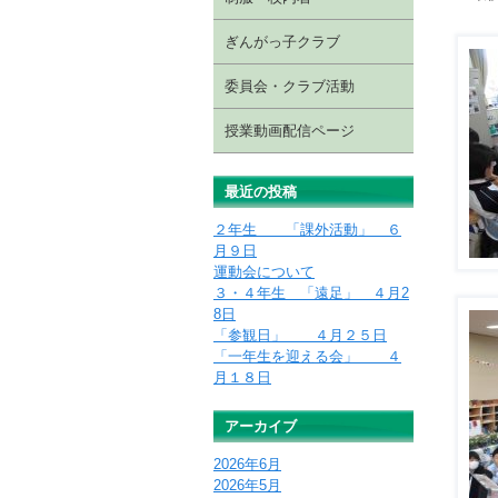
ぎんがっ子クラブ
委員会・クラブ活動
授業動画配信ページ
最近の投稿
２年生 「課外活動」 ６
月９日
運動会について
３・４年生 「遠足」 ４月2
8日
「参観日」 ４月２５日
「一年生を迎える会」 ４
月１８日
アーカイブ
2026年6月
2026年5月