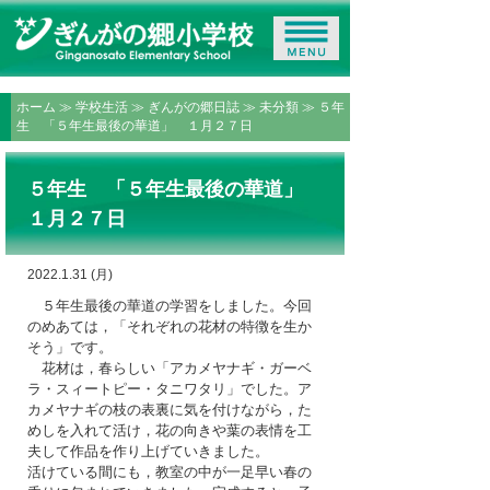
ホーム
≫
学校生活
≫
ぎんがの郷日誌
≫
未分類
≫ ５年
生 「５年生最後の華道」 １月２７日
５年生 「５年生最後の華道」
１月２７日
2022.1.31 (月)
５年生最後の華道の学習をしました。今回
のめあては，「それぞれの花材の特徴を生か
そう」です。
花材は，春らしい「アカメヤナギ・ガーベ
ラ・スィートピー・タニワタリ」でした。ア
カメヤナギの枝の表裏に気を付けながら，た
めしを入れて活け，花の向きや葉の表情を工
夫して作品を作り上げていきました。
活けている間にも，教室の中が一足早い春の