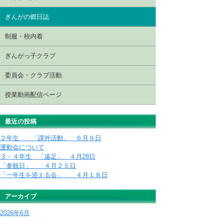
ぎんがの郷日誌
制服・校内着
ぎんがっ子クラブ
委員会・クラブ活動
授業動画配信ページ
最近の投稿
２年生 「課外活動」 ６月９日
運動会について
３・４年生 「遠足」 ４月28日
「参観日」 ４月２５日
「一年生を迎える会」 ４月１８日
アーカイブ
2026年6月