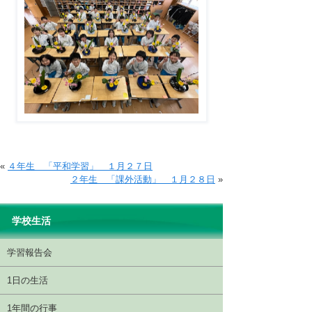
«
４年生 「平和学習」 １月２７日
２年生 「課外活動」 １月２８日
»
学校生活
学習報告会
1日の生活
1年間の行事