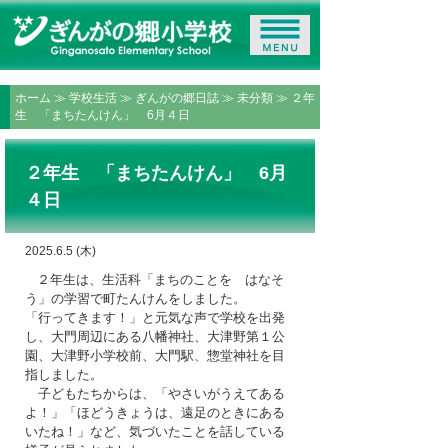
ホーム
≫
学校生活
≫
ぎんがの郷日誌
≫
未分類
≫ ２年
生 「まちたんけん」 6月４日
２年生 「まちたんけん」 6月
４日
2025.6.5 (木)
２年生は、生活科「まちのことを はなそ
う」の学習で町たんけんをしました。
「行ってきます！」と元気な声で学校を出発
し、大門周辺にある八幡神社、大津野第１公
園、大津野小学校前、大門駅、惣堂神社を目
指しました。
子どもたちからは、「やさいがうえてある
よ！」「ほどうきょうは、遠足のときにある
いたね！」など、気づいたことを話している