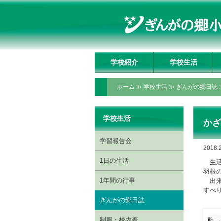
学校紹介
学校生活
学校長挨拶
理事長挨拶
教育方針・教育目標
教育の特色
いじめ防止基本方針
施設の紹介
アクセスマップ
学習報告会
1日の生活
1年間の行事
ぎんがの郷日誌
制服・校内着
ぎんがっ子クラブ
委員会・クラブ活動
授業動画配信ページ
ホーム
≫
学校生活
≫
ぎんがの郷日誌
学校生活
か
学習報告会
2018.2
1日の生活
生活
羽根
1年間の行事
出来
すべ
ぎんがの郷日誌
制服・校内着