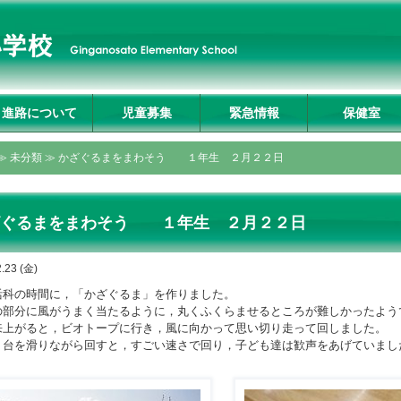
進路について
児童募集
緊急情報
保健室
入試説明会及び学校
募集要項
転入生募集要項
入試Q&A
資料請求・お問合せ
プライバシーポリシ
≫
未分類
≫ かざぐるまをまわそう １年生 ２月２２日
見学
ー
ざぐるまをまわそう １年生 ２月２２日
.23 (金)
科の時間に，「かざぐるま」を作りました。
の部分に風がうまく当たるように，丸くふくらませるところが難しかったよう
上がると，ビオトープに行き，風に向かって思い切り走って回しました。
り台を滑りながら回すと，すごい速さで回り，子ども達は歓声をあげていまし