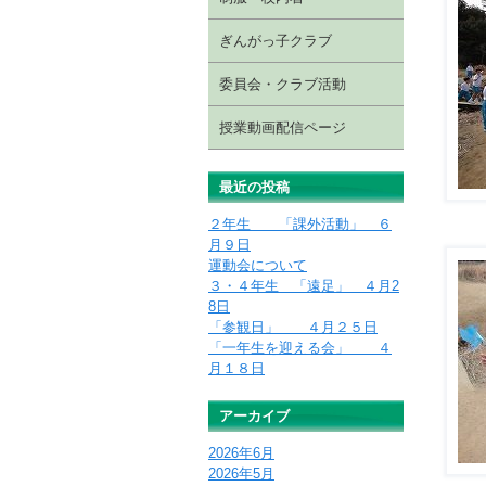
ぎんがっ子クラブ
委員会・クラブ活動
授業動画配信ページ
最近の投稿
２年生 「課外活動」 ６
月９日
運動会について
３・４年生 「遠足」 ４月2
8日
「参観日」 ４月２５日
「一年生を迎える会」 ４
月１８日
アーカイブ
2026年6月
2026年5月