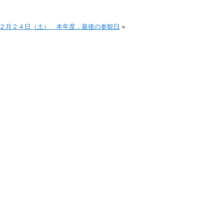
２月２４日（土） 本年度，最後の参観日
»