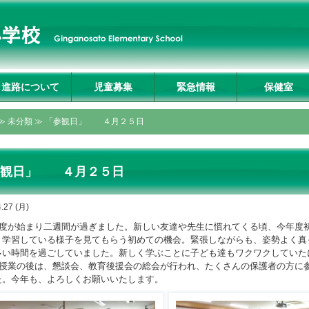
進路について
児童募集
緊急情報
保健室
入試説明会及び学校
募集要項
転入生募集要項
入試Q&A
資料請求・お問合せ
プライバシーポリシ
≫
未分類
≫ 「参観日」 ４月２５日
見学
ー
参観日」 ４月２５日
.27 (月)
度が始まり二週間が過ぎました。新しい友達や先生に慣れてくる頃、今年度
、学習している様子を見てもらう初めての機会。緊張しながらも、姿勢よく真
多い時間を過ごしていました。新しく学ぶことに子ども達もワクワクしていた
授業の後は、懇談会、教育後援会の総会が行われ、たくさんの保護者の方に
た。今年も、よろしくお願いいたします。