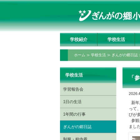
学校紹介
学校生活
学校長挨拶
理事長挨拶
教育方針・教育目標
教育の特色
いじめ防止基本方針
施設の紹介
アクセスマップ
学習報告会
1日の生活
1年間の行事
ぎんがの郷日誌
制服・校内着
ぎんがっ子クラブ
委員会・クラブ活動
授業動画配信ページ
ホーム
≫
学校生活
≫
ぎんがの郷日誌
学校生活
「
学習報告会
2026.4
1日の生活
新年
って
1年間の行事
びが
参観
まし
ぎんがの郷日誌
制服・校内着