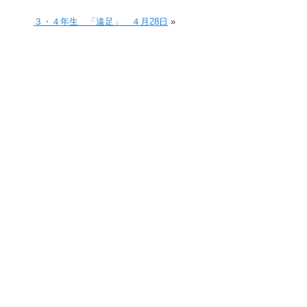
３・４年生 「遠足」 ４月28日
»