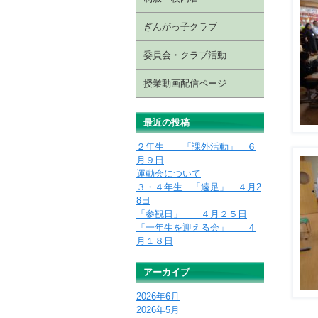
ぎんがっ子クラブ
委員会・クラブ活動
授業動画配信ページ
最近の投稿
２年生 「課外活動」 ６
月９日
運動会について
３・４年生 「遠足」 ４月2
8日
「参観日」 ４月２５日
「一年生を迎える会」 ４
月１８日
アーカイブ
2026年6月
2026年5月