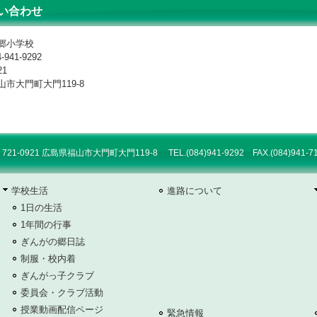
い合わせ
郷小学校
-941-9292
21
市大門町大門119-8
0921 広島県福山市大門町大門119-8 TEL.(084)941-9292 FAX.(084)941-
学校生活
進路について
1日の生活
1年間の行事
ぎんがの郷日誌
制服・校内着
ぎんがっ子クラブ
委員会・クラブ活動
授業動画配信ページ
緊急情報