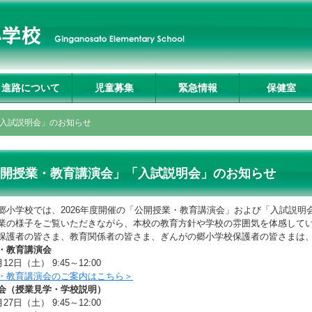
進路について
児童募集
緊急情報
保健室
入試説明会及び学校
募集要項
転入生募集要項
入試Q&A
資料請求・お問合せ
プライバシーポリシ
入試説明会」のお知らせ
見学
ー
開授業・教育講演会」「入試説明会」のお知らせ
郷小学校では、2026年度開催の「公開授業・教育講演会」および「入試説明
業の様子をご覧いただきながら、本校の教育方針や学校の雰囲気を体感して
保護者の皆さま、教育関係者の皆さま、ぎんがの郷小学校保護者の皆さま
は
・教育講演会
月12日（土） 9:45～12:00
・教育講演会のご案内はこちら＞
会（授業見学・学校説明）
月27日（土） 9:45～12:00