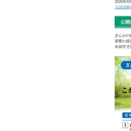
2026年9
入試説明
公開
ぎんがの
実際の授
未就学児