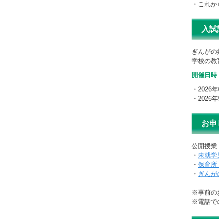
・これか
入試
ぎんがの
学校の教
開催日時
・2026年
・2026年
お申
公開授業
・
未就学
・
保育所
・
ぎんが
※事前の
※電話で