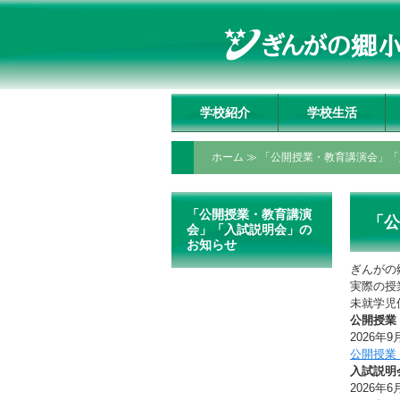
学校紹介
学校生活
学校長挨拶
理事長挨拶
教育方針・教育目標
教育の特色
いじめ防止基本方針
施設の紹介
アクセスマップ
学習報告会
1日の生活
1年間の行事
ぎんがの郷日誌
制服・校内着
ぎんがっ子クラブ
委員会・クラブ活動
授業動画配信ページ
ホーム
≫
「公開授業・教育講演会」「
「公開授業・教育講演
「公
会」「入試説明会」の
お知らせ
ぎんがの
実際の授
未就学児
公開授業
2026年9
公開授業
入試説明
2026年6