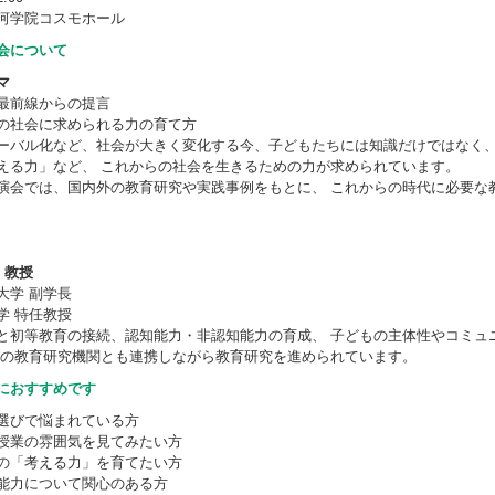
河学院コスモホール
会について
マ
最前線からの提言
の社会に求められる力の育て方
ローバル化など、社会が大きく変化する今、子どもたちには知識だけではなく
える力」など、 これからの社会を生きるための力が求められています。
演会では、国内外の教育研究や実践事例をもとに、 これからの時代に必要な
 教授
大学 副学長
学 特任教授
と初等教育の接続、認知能力・非認知能力の育成、 子どもの主体性やコミュ
外の教育研究機関とも連携しながら教育研究を進められています。
におすすめです
選びで悩まれている方
授業の雰囲気を見てみたい方
の「考える力」を育てたい方
能力について関心のある方