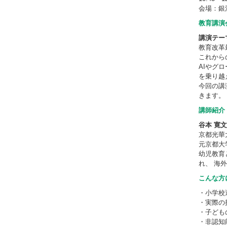
会場：銀
教育講演
講演テー
教育改革
これから
AIやグ
を乗り越
今回の講
きます。
講師紹介
谷本 寛文
京都光華
元京都大
幼児教育
れ、 海
こんな方
・小学校
・実際の
・子ども
・非認知